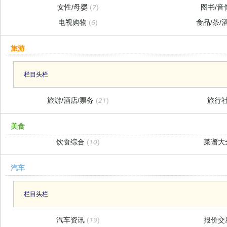
女性/母婴
(7)
图书/音
电视购物
(6)
食品/茶/
旅游
栏目头栏
旅游/酒店/票务
(21)
旅行
美食
饮食综合
(10)
菜谱大
汽车
栏目头栏
汽车资讯
(19)
报价交