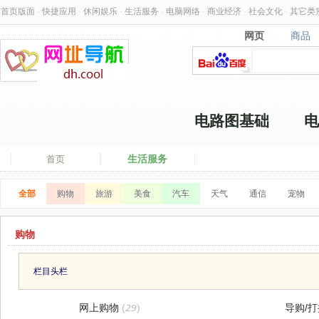
首页版面
·
快捷应用
·
休闲娱乐
·
生活服务
·
电脑网络
·
商业经济
·
社会文化
·
其它类
网页
商品
网页
商品
电路图基础
电
生活服务
首页
全部
购物
旅游
美食
汽车
天气
通信
宠物
购物
栏目头栏
网上购物
(29)
导购/