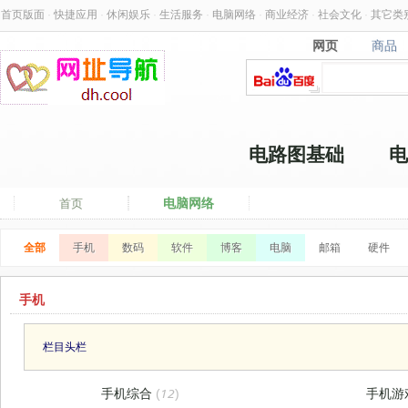
首页版面
·
快捷应用
·
休闲娱乐
·
生活服务
·
电脑网络
·
商业经济
·
社会文化
·
其它类
网页
商品
网页
商品
电路图基础
电
电脑网络
首页
全部
手机
数码
软件
博客
电脑
邮箱
硬件
手机
栏目头栏
手机综合
(12)
手机游